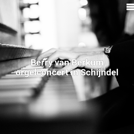
Berry van Berkum
orgelconcert in Schijndel