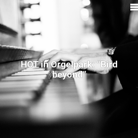
HOT in Orgelpark: “Bird
beyond”