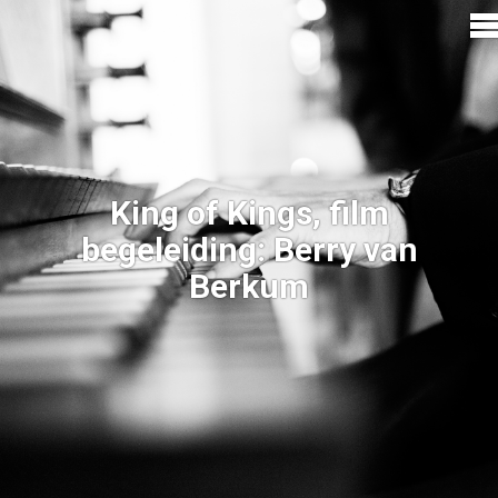
King of Kings, film
begeleiding: Berry van
Berkum