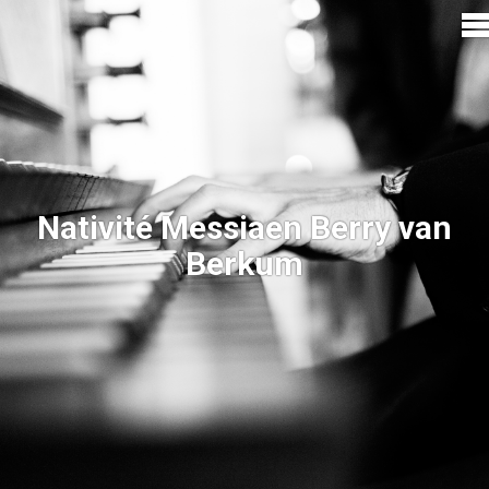
Nativité Messiaen Berry van
Berkum