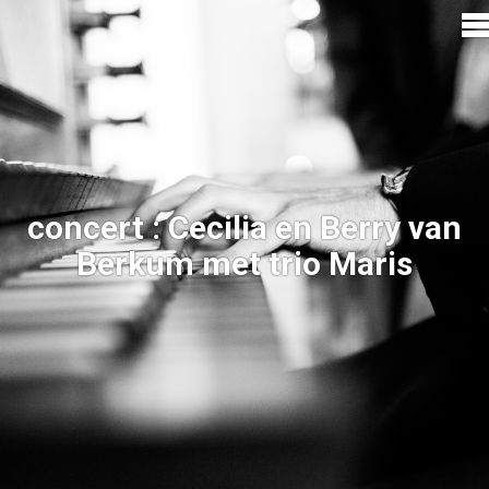
concert : Cecilia en Berry van
Berkum met trio Maris