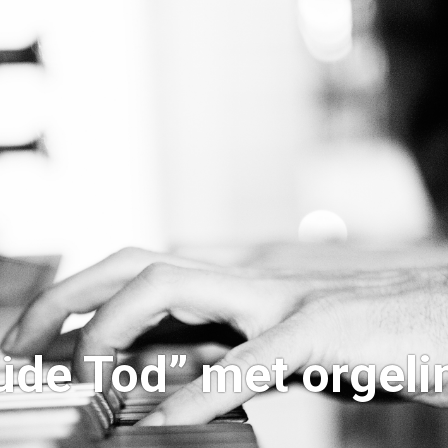
üde Tod” met orgeli