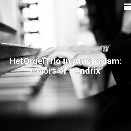
HetOrgelTrio in Amsterdam:
Colors of Hendrix