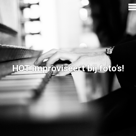
HOT improviseert bij foto’s!