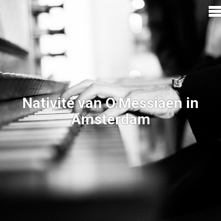
Nativité van O.Messiaen in
Amsterdam