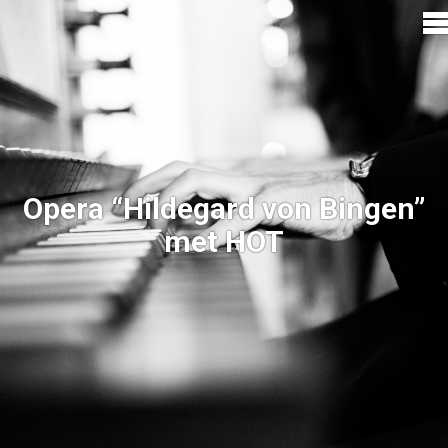
Opera “Hildegard von Bingen”
met HOT