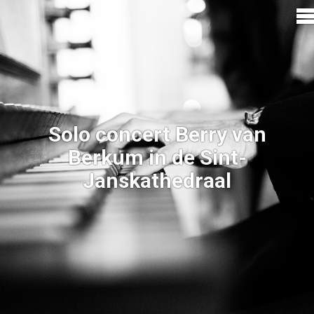
Solo concert Berry van
Berkum in de Sint-
Janskathedraal