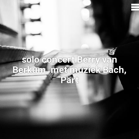
solo concert Berry van
Berkum, met muziek Bach,
Pärt