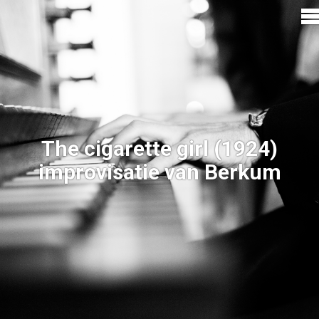
The cigarette girl (1924)
improvisatie van Berkum