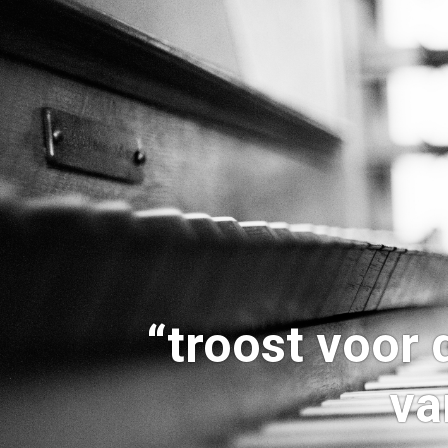
“troost voor 
va