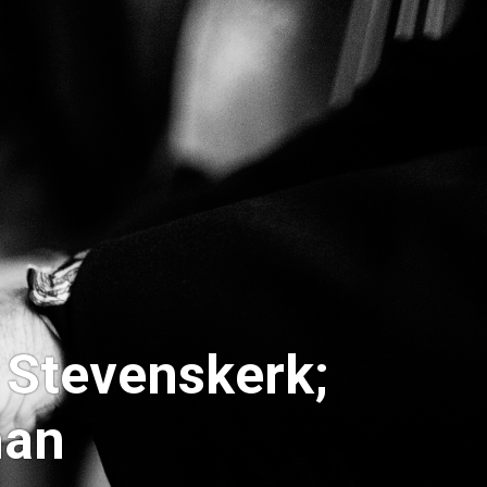
t Stevenskerk;
man