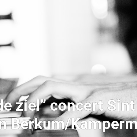
de ziel” concert Sin
n Berkum/Kamper