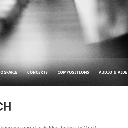
COGRAFIE
CONCERTS
COMPOSITIONS
AUDIO & VID
 CH
rkum een concert in de Kloosterkerk te Muri (