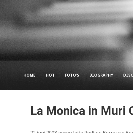
HOME
HOT
FOTO’S
BIOGRAPHY
DIS
La Monica in Muri
22 juni 2008 geven Jetty Podt en Berry van Be