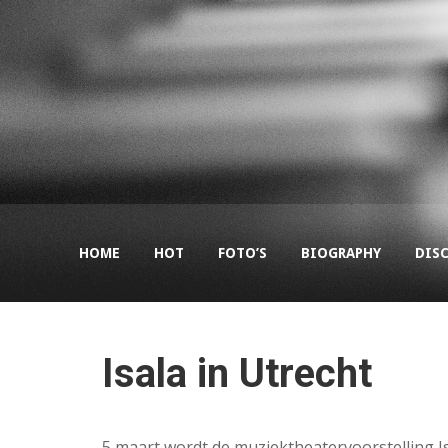
HOME
HOT
FOTO’S
BIOGRAPHY
DIS
Isala in Utrecht
5 maart wordt de muziektheatervoorstelling Isa