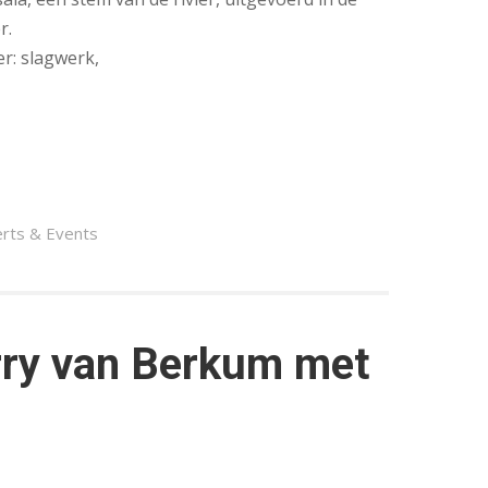
r.
er: slagwerk,
rts & Events
rry van Berkum met