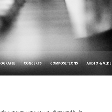
COGRAFIE
CONCERTS
COMPOSITIONS
AUDIO & VID
la, een stem van de rivier, uitgevoerd in de