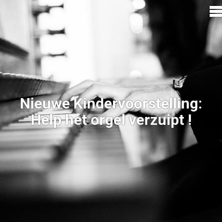
Nieuwe Kindervoorstelling:
Help het orgel verzuipt !