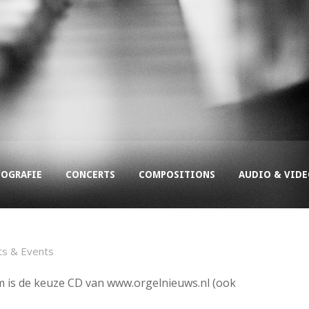
COGRAFIE
CONCERTS
COMPOSITIONS
AUDIO & VID
ts & Events
 is de keuze CD van www.orgelnieuws.nl (ook