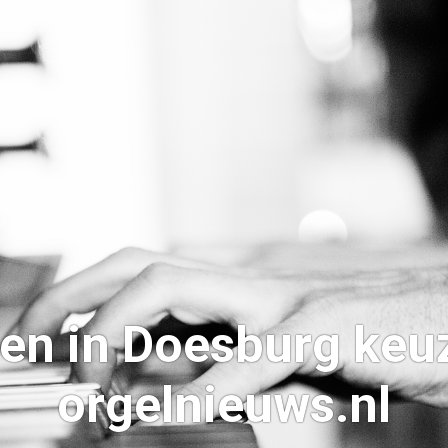
en in Doesburg keuz
orgelnieuws.nl