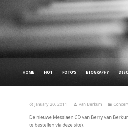
HOME
HOT
FOTO’S
BIOGRAPHY
DIS
January 20, 2011
van Berkum
Concer
De nieuwe Messiaen CD van Berry van Berkum
te bestellen via deze site).