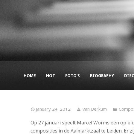
HOME
HOT
FOTO’S
BIOGRAPHY
DIS
January 24, 2012
van Berkum
Compos
Op 27 januari speelt Marcel Worms een op b
composities in de Aalmarktzaal te Leiden. Er z