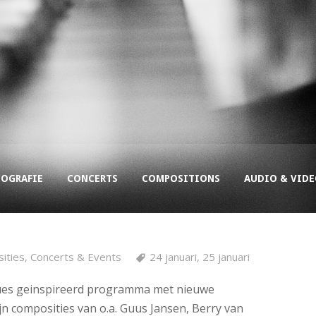
COGRAFIE
CONCERTS
COMPOSITIONS
AUDIO & VID
ities
,
Concerts & Events
24 januari
,
25 januari
lues geinspireerd programma met nieuwe
ijn composities van o.a. Guus Jansen, Berry van