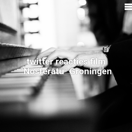
twitter reacties film
“Nosferatu” Groningen