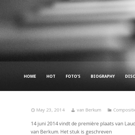
HOME
HOT
FOTO’S
BIOGRAPHY
DIS
May 23, 2014
van Berkum
Compositi
14 juni 2014 vindt de première plaats van La
van Berkum. Het stuk is geschreven