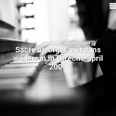
Sacre op orgel met dans
wederom in Utrecht! april
2007