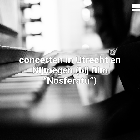
concerten in Utrecht en
Nijmegen (bij film
“Nosferatu”)