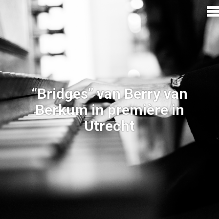
“Bridges” van Berry van
Berkum in première in
Utrecht